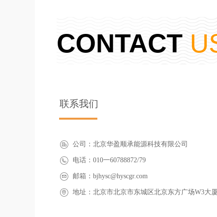
CONTACT
U
联系我们
公司：
北京华盈顺承能源科技有限公司
电话：
010一60788872/79
邮箱：
bjhysc@hyscgr.com
地址：
北京市北京市东城区北京东方广场W3大厦【