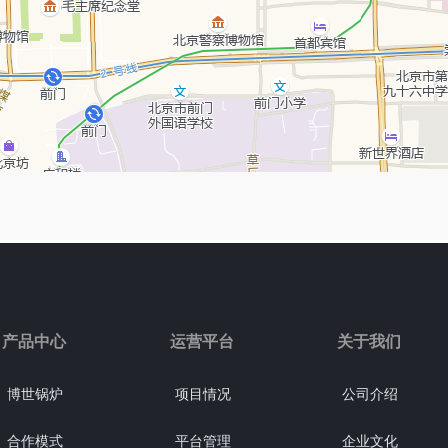
产品中心
运营平台
关于我们
博世锅炉
项目情况
公司介绍
合作模式
平台管理
企业文化